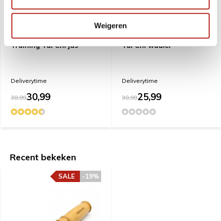
Weigeren
Training Tai Chi jas
Tai Chi waaier
Deliverytime
Deliverytime
30,99
25,99
38,99
30,99
Recent bekeken
SALE
-19%