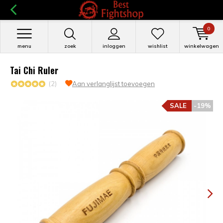
0
menu
zoek
inloggen
wishlist
winkelwagen
Tai Chi Ruler
(2)
Aan verlanglijst toevoegen
SALE
-19%