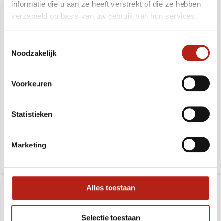
informatie die u aan ze heeft verstrekt of die ze hebben
verzameld op basis van uw gebruik van hun services.
Toestemmingsselectie
Noodzakelijk
Voorkeuren
Tai Chi waaier
Training Tai Chi broek
Statistieken
Deliverytime
Deliverytime
28,99
28,99
32,99
32,99
Marketing
Alles toestaan
Selectie toestaan