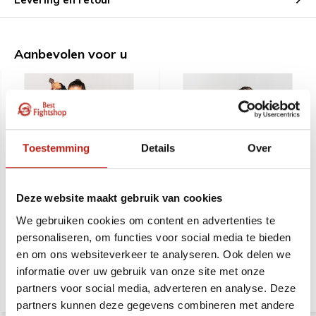
Aanbevolen voor u
Toestemming
Details
Over
Inschuifbaar Tai Chi
Training Tai Chi pak
Deze website maakt gebruik van cookies
zwaard 90 cm
We gebruiken cookies om content en advertenties te
personaliseren, om functies voor social media te bieden
Deliverytime
Deliverytime
en om ons websiteverkeer te analyseren. Ook delen we
39,99
38,99
46,99
46,99
informatie over uw gebruik van onze site met onze
partners voor social media, adverteren en analyse. Deze
partners kunnen deze gegevens combineren met andere