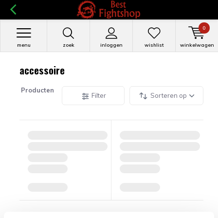
0
menu
zoek
inloggen
wishlist
winkelwagen
accessoire
Producten
Filter
Sorteren op