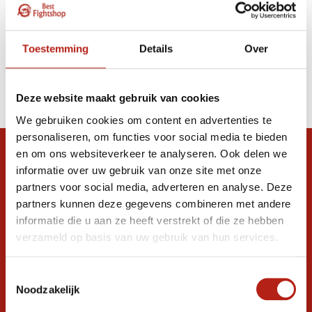
Toestemming
Details
Over
Deze website maakt gebruik van cookies
We gebruiken cookies om content en advertenties te
personaliseren, om functies voor social media te bieden
en om ons websiteverkeer te analyseren. Ook delen we
Snel antwoord op je vraag?
informatie over uw gebruik van onze site met onze
Stel je vraag in de chat, en we helpen je
partners voor social media, adverteren en analyse. Deze
graag verder. 24/7
partners kunnen deze gegevens combineren met andere
informatie die u aan ze heeft verstrekt of die ze hebben
Volg ons
verzameld op basis van uw gebruik van hun services.
Toestemmingsselectie
Ontvang de nieuwste aanbiedingen en
Noodzakelijk
promoties