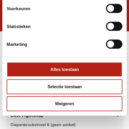
Inschrijven voor
Voorkeuren
korting
* Lees hier de wettelijke beperkingen
Statistieken
Meer informatie
Marketing
Klantenservice
Mijn account
Alles toestaan
Alle Categorieën
Selectie toestaan
Contact
Weigeren
Best Fightshop
Diepenbrockstraat 6 (geen winkel)