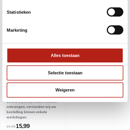
Statistieken
Marketing
Alles toestaan
Gevechtende gele eend
sleutelhanger
Selectie toestaan
Voor dit product geldt een
langere levertijd. Vanaf 11
Weigeren
augustus kunnen wij weer bij
onze leverancier bestellen.
Zodra wij het product hebben
ontvangen, verzenden wij uw
bestelling binnen enkele
werkdagen.
15,99
15,99