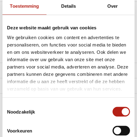
Toestemming
Details
Over
Heb je een vraag over dit product?
Stel je vraag in de Chat voor een snel antwoord 24/7
Deze website maakt gebruik van cookies
We gebruiken cookies om content en advertenties te
Stel je vraag
personaliseren, om functies voor social media te bieden
en om ons websiteverkeer te analyseren. Ook delen we
informatie over uw gebruik van onze site met onze
partners voor social media, adverteren en analyse. Deze
Reviews
partners kunnen deze gegevens combineren met andere
informatie die u aan ze heeft verstrekt of die ze hebben
Levering en retour
verzameld op basis van uw gebruik van hun services.
Toestemmingsselectie
Recent bekeken
Noodzakelijk
SALE
0%
Voorkeuren