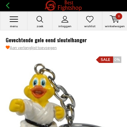
0
menu
zoek
inloggen
wishlist
winkelwagen
Gevechtende gele eend sleutelhanger
Aan verlanglijst toevoegen
SALE
0%