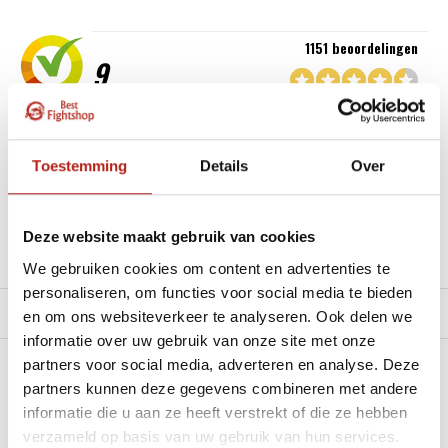
1151 beoordelingen
9
“Goede service , zeer correcte afhandeling en kwaliteit
materiaal.”
Toestemming
Details
Over
Beschikbaar in de volgende varianten:
Deze website maakt gebruik van cookies
Productomschrijving
We gebruiken cookies om content en advertenties te
personaliseren, om functies voor social media te bieden
Product tags
en om ons websiteverkeer te analyseren. Ook delen we
informatie over uw gebruik van onze site met onze
partners voor social media, adverteren en analyse. Deze
Heb je een vraag over dit product?
partners kunnen deze gegevens combineren met andere
informatie die u aan ze heeft verstrekt of die ze hebben
Stel je vraag in de Chat voor een snel antwoord 24/7
verzameld op basis van uw gebruik van hun services.