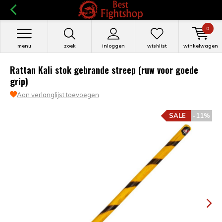
0
menu
zoek
inloggen
wishlist
winkelwagen
Rattan Kali stok gebrande streep (ruw voor goede
grip)
Aan verlanglijst toevoegen
SALE
-11%