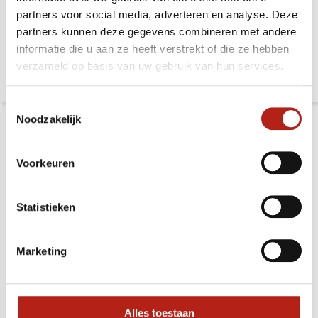
partners voor social media, adverteren en analyse. Deze
partners kunnen deze gegevens combineren met andere
Deliverytime
Deliverytime
informatie die u aan ze heeft verstrekt of die ze hebben
54,99
43,99
63,99
50,99
verzameld op basis van uw gebruik van hun services.
Toestemmingsselectie
Noodzakelijk
Voorkeuren
Statistieken
Advantage dames
Advantage Light heren
kruisbeschermer
kruisbeschermer
Marketing
Deliverytime
Deliverytime
20,95
21,99
28,99
26,99
Alles toestaan