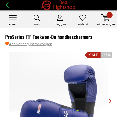
0
menu
zoek
inloggen
wishlist
winkelwagen
ProSeries ITF Taekwon-Do handbeschermers
Aan verlanglijst toevoegen
SALE
-23%