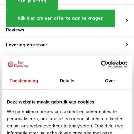
Stel je vraag
Klik hier om een offerte aan te vragen
Reviews
Levering en retour
Aanbevolen voor u
Toestemming
Details
Over
Deze website maakt gebruik van cookies
We gebruiken cookies om content en advertenties te
personaliseren, om functies voor social media te bieden
en om ons websiteverkeer te analyseren. Ook delen we
ProSeries ITF Taekwon-
Hyperfoam
Do voetbeschermers
hoofdbeschermer
informatie over uw gebruik van onze site met onze