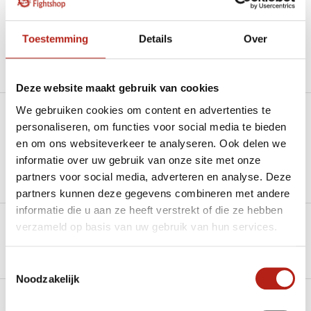
Beschikbaar in de volgende varianten:
Toestemming
Details
Over
Productomschrijving
Deze website maakt gebruik van cookies
We gebruiken cookies om content en advertenties te
Heb je een vraag over dit product?
personaliseren, om functies voor social media te bieden
en om ons websiteverkeer te analyseren. Ook delen we
Stel je vraag in de Chat voor een snel antwoord 24/7
informatie over uw gebruik van onze site met onze
partners voor social media, adverteren en analyse. Deze
Groot aantal nodig?
partners kunnen deze gegevens combineren met andere
Stel je vraag
informatie die u aan ze heeft verstrekt of die ze hebben
verzameld op basis van uw gebruik van hun services.
Klik hier om een offerte aan te vragen
Reviews
Toestemmingsselectie
Noodzakelijk
Levering en retour