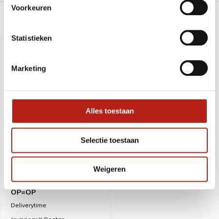
Voorkeuren
Recent bekeken
Statistieken
SALE
-13%
Marketing
Alles toestaan
Selectie toestaan
Weigeren
Joyagear X Poatan
Performance Tribal MMA
Handschoenen -Maat L -
OP=OP
Deliverytime