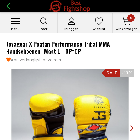
0
menu
zoek
inloggen
wishlist
winkelwagen
Joyagear X Poatan Performance Tribal MMA
Handschoenen -Maat L - OP=OP
Aan verlanglijst toevoegen
SALE
-13%