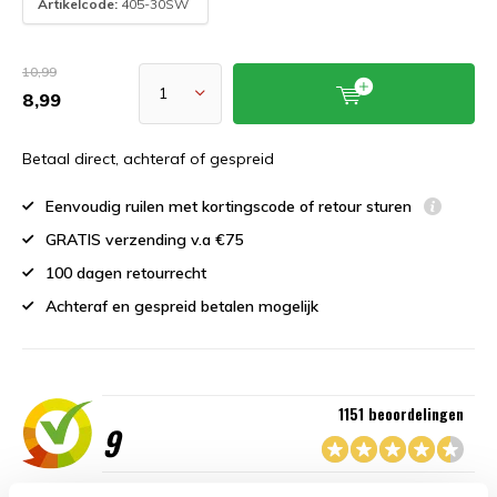
Artikelcode:
405-30SW
10,99
8,99
Betaal direct, achteraf of gespreid
Eenvoudig ruilen met kortingscode of retour sturen
GRATIS verzending v.a €75
100 dagen retourrecht
Achteraf en gespreid betalen mogelijk
1151 beoordelingen
9
“Goede service , zeer correcte afhandeling en kwaliteit