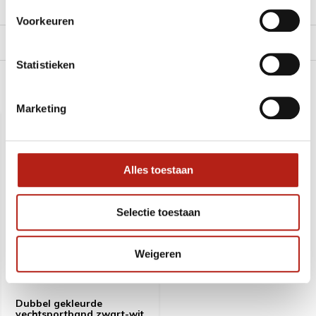
Reviews
Voorkeuren
Levering en retour
Statistieken
Recent bekeken
Marketing
SALE
-18%
Alles toestaan
Selectie toestaan
Weigeren
Dubbel gekleurde
vechtsportband,zwart-wit