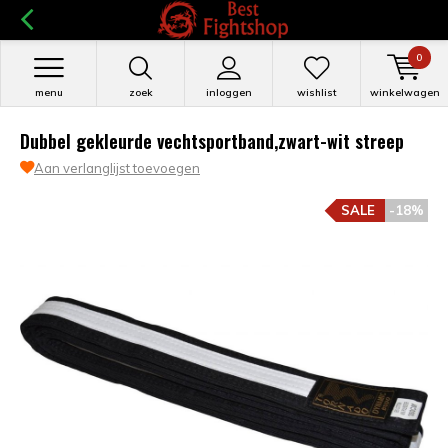
0
menu
zoek
inloggen
wishlist
winkelwagen
Dubbel gekleurde vechtsportband,zwart-wit streep
Aan verlanglijst toevoegen
SALE
-18%