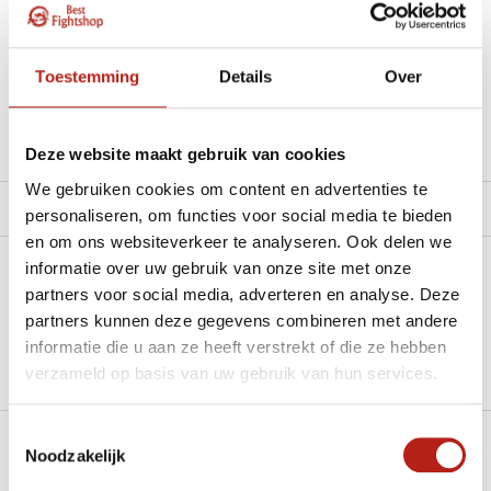
materiaal.”
Beschikbaar in de volgende varianten:
Toestemming
Details
Over
Productomschrijving
Deze website maakt gebruik van cookies
We gebruiken cookies om content en advertenties te
Product tags
personaliseren, om functies voor social media te bieden
en om ons websiteverkeer te analyseren. Ook delen we
informatie over uw gebruik van onze site met onze
Heb je een vraag over dit product?
partners voor social media, adverteren en analyse. Deze
partners kunnen deze gegevens combineren met andere
Stel je vraag in de Chat voor een snel antwoord 24/7
informatie die u aan ze heeft verstrekt of die ze hebben
Groot aantal nodig?
verzameld op basis van uw gebruik van hun services.
Stel je vraag
Toestemmingsselectie
Noodzakelijk
Klik hier om een offerte aan te vragen