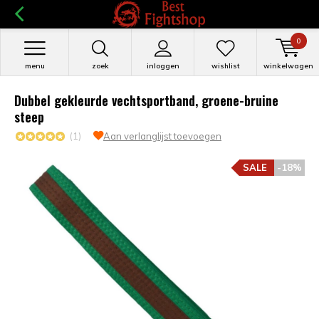
0
menu
zoek
inloggen
wishlist
winkelwagen
Dubbel gekleurde vechtsportband, groene-bruine
steep
(1)
Aan verlanglijst toevoegen
SALE
-18%