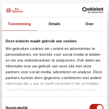
“Goede service , zeer correcte afhandeling en kwaliteit
materiaal.”
Beschikbaar in de volgende varianten:
Toestemming
Details
Over
Productomschrijving
Deze website maakt gebruik van cookies
We gebruiken cookies om content en advertenties te
Product tags
personaliseren, om functies voor social media te bieden
en om ons websiteverkeer te analyseren. Ook delen we
informatie over uw gebruik van onze site met onze
Heb je een vraag over dit product?
partners voor social media, adverteren en analyse. Deze
partners kunnen deze gegevens combineren met andere
Stel je vraag in de Chat voor een snel antwoord 24/7
informatie die u aan ze heeft verstrekt of die ze hebben
Groot aantal nodig?
verzameld op basis van uw gebruik van hun services.
Stel je vraag
Toestemmingsselectie
Noodzakelijk
Klik hier om een offerte aan te vragen