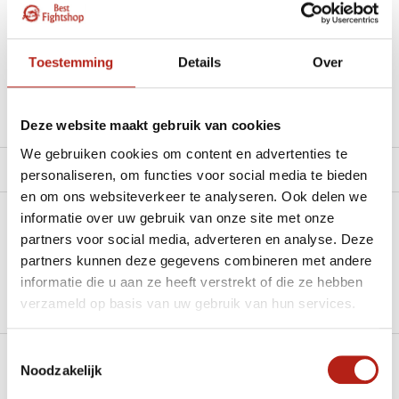
materiaal.”
Beschikbaar in de volgende varianten:
Toestemming
Details
Over
Productomschrijving
Deze website maakt gebruik van cookies
We gebruiken cookies om content en advertenties te
Product tags
personaliseren, om functies voor social media te bieden
en om ons websiteverkeer te analyseren. Ook delen we
informatie over uw gebruik van onze site met onze
Heb je een vraag over dit product?
partners voor social media, adverteren en analyse. Deze
partners kunnen deze gegevens combineren met andere
Stel je vraag in de Chat voor een snel antwoord 24/7
informatie die u aan ze heeft verstrekt of die ze hebben
Groot aantal nodig?
verzameld op basis van uw gebruik van hun services.
Stel je vraag
Toestemmingsselectie
Noodzakelijk
Klik hier om een offerte aan te vragen