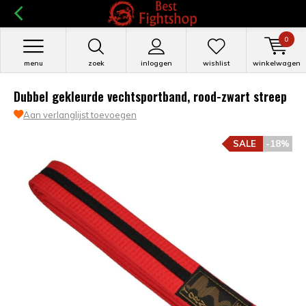
0
menu
zoek
inloggen
wishlist
winkelwagen
Dubbel gekleurde vechtsportband, rood-zwart streep
Aan verlanglijst toevoegen
SALE
-18%