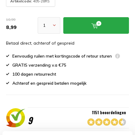
Artikelcode:
405-28RS
10,99
8,99
Betaal direct, achteraf of gespreid
Eenvoudig ruilen met kortingscode of retour sturen
GRATIS verzending v.a €75
100 dagen retourrecht
Achteraf en gespreid betalen mogelijk
1151 beoordelingen
9
“Goede service , zeer correcte afhandeling en kwaliteit