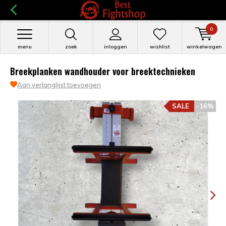
0
menu
zoek
inloggen
wishlist
winkelwagen
Breekplanken wandhouder voor breektechnieken
Aan verlanglijst toevoegen
SALE
-16%