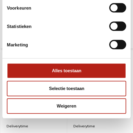
planken
met foam - gemiddeld - M
Voorkeuren
Deliverytime
Deliverytime
Statistieken
109,95
28,99
163,99
38,99
Marketing
Alles toestaan
Selectie toestaan
2 Cm Breekplank zwart
1.2 Cm Breekplank blauw
Weigeren
met foam - gevorderd -
met foam - gemakkelijk - S
zwaar - L
Deliverytime
Deliverytime