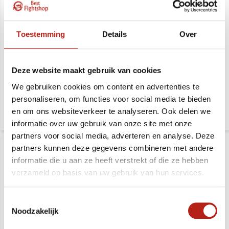
Toestemming
Details
Over
Handmodel Breekplanken
Breekplanken houder
houder voor
voor breektechnieken in
breektechnieken
hoogte verstelbaar
Deze website maakt gebruik van cookies
Deliverytime
Deliverytime
We gebruiken cookies om content en advertenties te
279,-
469,-
personaliseren, om functies voor social media te bieden
379,-
559,-
en om ons websiteverkeer te analyseren. Ook delen we
informatie over uw gebruik van onze site met onze
partners voor social media, adverteren en analyse. Deze
partners kunnen deze gegevens combineren met andere
informatie die u aan ze heeft verstrekt of die ze hebben
verzameld op basis van uw gebruik van hun services.
Toestemmingsselectie
Noodzakelijk
Breekplanken set - 4
1.5 Cm Breekplank rood