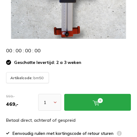
0
0
:
0
0
:
0
0
:
0
0
Geschatte levertijd: 2 a 3 weken
Artikelcode:
bm50
559,-
469,-
Betaal direct, achteraf of gespreid
Eenvoudig ruilen met kortingscode of retour sturen