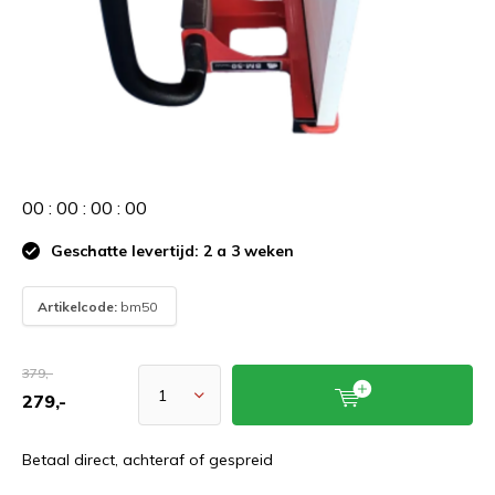
0
0
:
0
0
:
0
0
:
0
0
Geschatte levertijd: 2 a 3 weken
Artikelcode:
bm50
379,-
279,-
Betaal direct, achteraf of gespreid