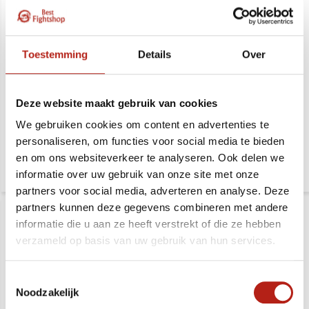
Toestemming
Details
Over
Breekplanken houder
Breekplanken
voor breektechnieken in
wandhouder voor
hoogte verstelbaar
breektechnieken in
Deze website maakt gebruik van cookies
hoogte verstelbaar
We gebruiken cookies om content en advertenties te
Deliverytime
Deliverytime
personaliseren, om functies voor social media te bieden
469,-
469,-
559,-
559,-
en om ons websiteverkeer te analyseren. Ook delen we
informatie over uw gebruik van onze site met onze
partners voor social media, adverteren en analyse. Deze
partners kunnen deze gegevens combineren met andere
informatie die u aan ze heeft verstrekt of die ze hebben
verzameld op basis van uw gebruik van hun services.
Toestemmingsselectie
Noodzakelijk