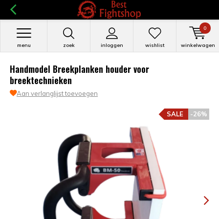
0
menu
zoek
inloggen
wishlist
winkelwagen
Handmodel Breekplanken houder voor
breektechnieken
Aan verlanglijst toevoegen
SALE
-26%