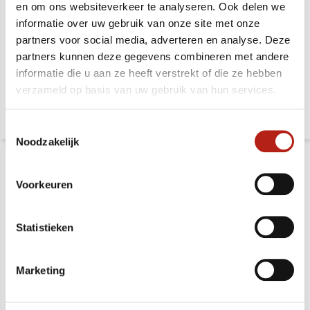
en om ons websiteverkeer te analyseren. Ook delen we
Rubber fitness tegel
Rubber fitness tegel
Connect Stone - Gratis
Connect Fifteen - Gratis
informatie over uw gebruik van onze site met onze
verzonden
verzonden
partners voor social media, adverteren en analyse. Deze
partners kunnen deze gegevens combineren met andere
Levertijd in overleg / Neem
Levertijd in overleg / Neem
informatie die u aan ze heeft verstrekt of die ze hebben
contact met ons op
contact met ons op
verzameld op basis van uw gebruik van hun services.
63,99
59,99
67,99
69,99
Toestemmingsselectie
Noodzakelijk
Voorkeuren
Statistieken
Rubber fitness tegel
Marketing
Hoek voor rubber fitness
schuine zijde (voor
tegel (voor connect tegel)
connect tegel)