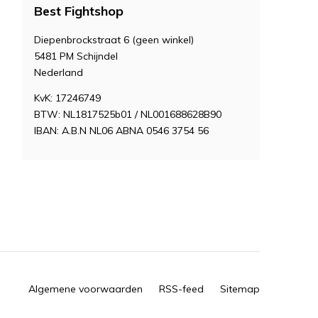
Best Fightshop
Diepenbrockstraat 6 (geen winkel)
5481 PM Schijndel
Nederland
KvK: 17246749
BTW: NL1817525b01 / NL001688628B90
IBAN: A.B.N NL06 ABNA 0546 3754 56
Algemene voorwaarden
RSS-feed
Sitemap