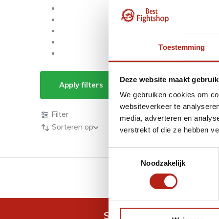
Toestemming
Timers-Boksklok
Deze website maakt gebruik
Apply filters
We gebruiken cookies om cont
Producten
websiteverkeer te analyseren
Filter
media, adverteren en analys
Sorteren op
verstrekt of die ze hebben v
Toestemmingsselectie
Noodzakelijk
GRATIS verzending v.a 
Snel antwoord op je vra