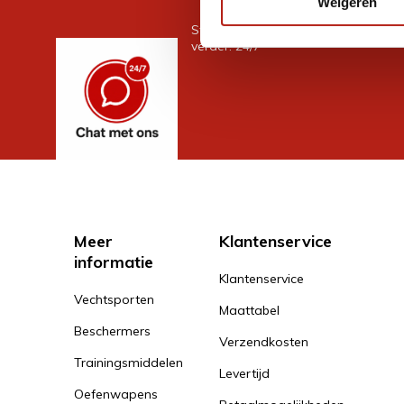
Weigeren
Stel je vraag in de chat, en we help
verder. 24/7
Meer
Klantenservice
informatie
Klantenservice
Vechtsporten
Maattabel
Beschermers
Verzendkosten
Trainingsmiddelen
Levertijd
Oefenwapens