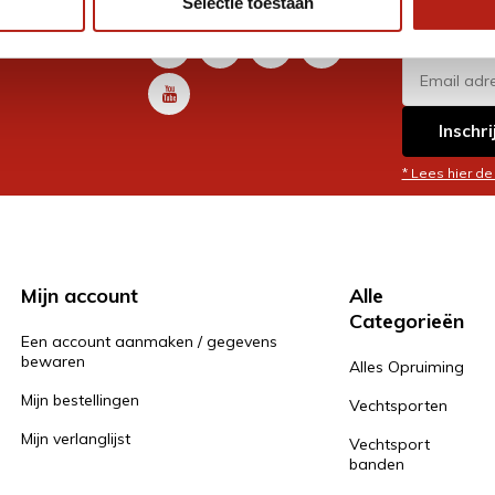
Selectie toestaan
promoti
en je graag
Inschri
* Lees hier de
Mijn account
Alle
Categorieën
Een account aanmaken / gegevens
bewaren
Alles Opruiming
Mijn bestellingen
Vechtsporten
Mijn verlanglijst
Vechtsport
banden