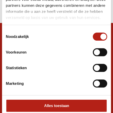
Producten
partners kunnen deze gegevens combineren met andere
Filter
informatie die u aan ze heeft verstrekt of die ze hebben
Sorteren op
verzameld op basis van uw gebruik van hun services.
Toestemmingsselectie
Snel antwoord op je vraag?
Noodzakelijk
Stel je vraag in de chat, en we helpen je
graag verder. 24/7
Voorkeuren
Volg ons
Statistieken
Ontvang de nieuwste aanbiedingen en
Marketing
promoties
Inschrijven voor
korting
Alles toestaan
* Lees hier de wettelijke beperkingen