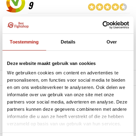
9
“Goede service , zeer correcte afhandeling en kwaliteit
materiaal.”
Beschikbaar in de volgende varianten:
Toestemming
Details
Over
Productomschrijving
Deze website maakt gebruik van cookies
We gebruiken cookies om content en advertenties te
Product tags
personaliseren, om functies voor social media te bieden
en om ons websiteverkeer te analyseren. Ook delen we
informatie over uw gebruik van onze site met onze
Heb je een vraag over dit product?
partners voor social media, adverteren en analyse. Deze
partners kunnen deze gegevens combineren met andere
Stel je vraag in de Chat voor een snel antwoord 24/7
informatie die u aan ze heeft verstrekt of die ze hebben
Groot aantal nodig?
verzameld op basis van uw gebruik van hun services.
Stel je vraag