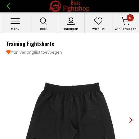
0
menu
zoek
inloggen
wishlist
winkelwagen
Training Fightshorts
Aan verlanglijst toevoegen