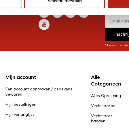
Selectie toestaan
promoti
en je graag
Inschri
* Lees hier de
Mijn account
Alle
Categorieën
Een account aanmaken / gegevens
bewaren
Alles Opruiming
Mijn bestellingen
Vechtsporten
Mijn verlanglijst
Vechtsport
banden