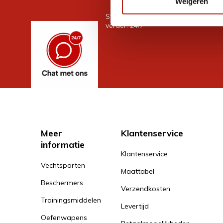
Weigeren
Stel je vraag in de chat, en we help
verder. 24/7
Meer
Klantenservice
informatie
Klantenservice
Vechtsporten
Maattabel
Beschermers
Verzendkosten
Trainingsmiddelen
Levertijd
Oefenwapens