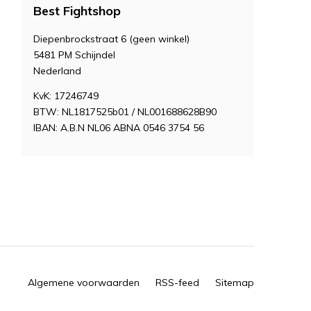
Best Fightshop
Diepenbrockstraat 6 (geen winkel)
5481 PM Schijndel
Nederland
KvK: 17246749
BTW: NL1817525b01 / NL001688628B90
IBAN: A.B.N NL06 ABNA 0546 3754 56
Algemene voorwaarden
RSS-feed
Sitemap