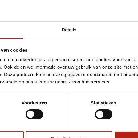
Details
et vochtafvoer
 van cookies
ent en advertenties te personaliseren, om functies voor social
. Ook delen we informatie over uw gebruik van onze site met on
e. Deze partners kunnen deze gegevens combineren met andere i
erzameld op basis van uw gebruik van hun services.
Voorkeuren
Statistieken
€75
Eenvoudig ruilen of retour
ag?
Volg ons
Ontvang 