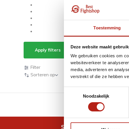
Toestemming
Producten getagd m
Deze website maakt gebruik
Apply filters
We gebruiken cookies om cont
Producten
websiteverkeer te analyseren
Filter
media, adverteren en analys
Sorteren op
verstrekt of die ze hebben v
Toestemmingsselectie
Noodzakelijk
GRATIS verzending v.a 
Snel antwoord op je vra