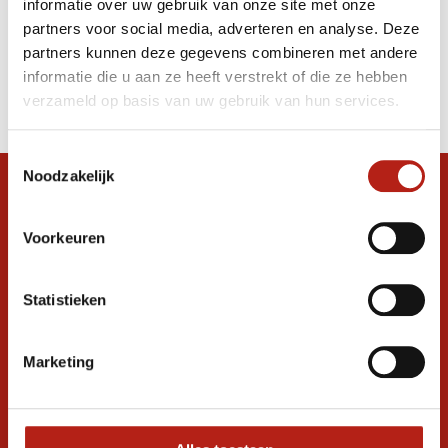
informatie over uw gebruik van onze site met onze
Handschoen
partners voor social media, adverteren en analyse. Deze
partners kunnen deze gegevens combineren met andere
Producten
informatie die u aan ze heeft verstrekt of die ze hebben
Filter
verzameld op basis van uw gebruik van hun services.
Sorteren op
Toestemmingsselectie
Noodzakelijk
Snel antwoord op je vraag?
Stel je vraag in de chat, en we helpen je
Voorkeuren
graag verder. 24/7
Volg ons
Statistieken
Marketing
Ontvang de nieuwste aanbiedingen en
promoties
Inschrijven voor