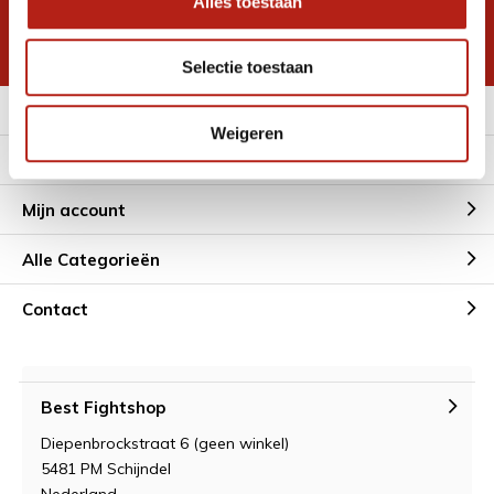
Alles toestaan
korting
* Lees hier de wettelijke beperkingen
Selectie toestaan
Meer informatie
Weigeren
Klantenservice
Mijn account
Alle Categorieën
Contact
Best Fightshop
Diepenbrockstraat 6 (geen winkel)
5481 PM Schijndel