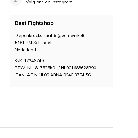
Volg ons op Instagram!
Best Fightshop
Diepenbrockstraat 6 (geen winkel)
5481 PM Schijndel
Nederland
KvK: 17246749
BTW: NL1817525b01 / NL001688628B90
IBAN: A.B.N NL06 ABNA 0546 3754 56