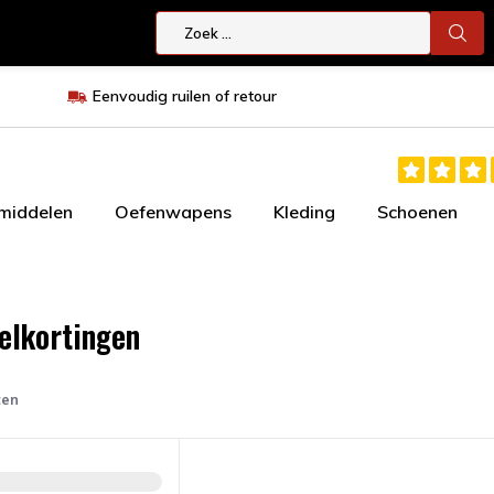
Eenvoudig ruilen of retour
smiddelen
Oefenwapens
Kleding
Schoenen
felkortingen
ten