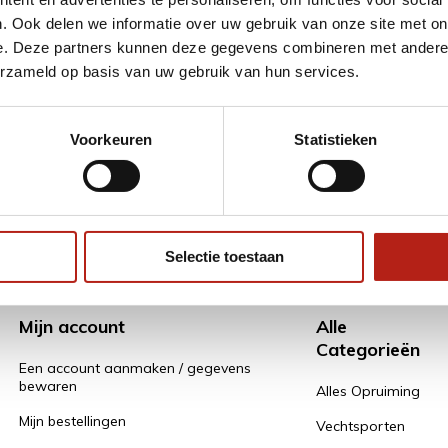
. Ook delen we informatie over uw gebruik van onze site met on
e. Deze partners kunnen deze gegevens combineren met andere i
ag?
Volg ons
Ontvang 
erzameld op basis van uw gebruik van hun services.
promoti
en je graag
Voorkeuren
Statistieken
Inschri
* Lees hier de
Selectie toestaan
Mijn account
Alle
Categorieën
Een account aanmaken / gegevens
bewaren
Alles Opruiming
Mijn bestellingen
Vechtsporten