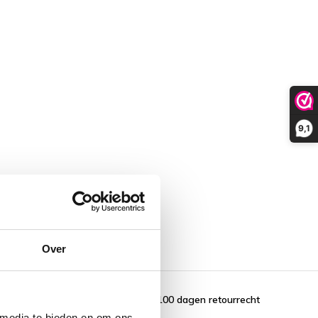
9,1
Over
100 dagen retourrecht
 media te bieden en om ons