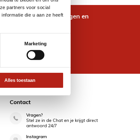
ze partners voor social
nformatie die u aan ze heeft
de nieuwste aanbiedingen en
es
Marketing
jven voor korting
 wettelijke beperkingen
Alles toestaan
Contact
Vragen?
Stel ze in de Chat en je krijgt direct
antwoord 24/7
Instagram