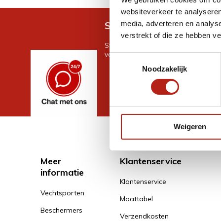
websiteverkeer te analyseren
media, adverteren en analys
Snel antwoord op je vra
verstrekt of die ze hebben v
Stel je vraag in de chat, en we help
verder. 24/7
Toestemmingsselectie
Noodzakelijk
Weigeren
Meer
Klantenservice
informatie
Klantenservice
Vechtsporten
Maattabel
Beschermers
Verzendkosten