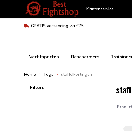
Klantenservice
GRATIS verzending v.a €75
Vechtsporten
Beschermers
Training
Home
Tags
staffelkortingen
staf
Filters
Produc