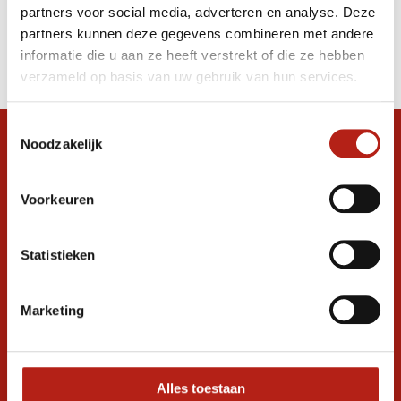
partners voor social media, adverteren en analyse. Deze
Producten
partners kunnen deze gegevens combineren met andere
informatie die u aan ze heeft verstrekt of die ze hebben
Filter
verzameld op basis van uw gebruik van hun services.
Sorteren op
Toestemmingsselectie
Noodzakelijk
Snel antwoord op je vraag?
Stel je vraag in de chat, en we helpen je
graag verder. 24/7
Voorkeuren
Volg ons
Statistieken
Marketing
Ontvang de nieuwste aanbiedingen en
promoties
Inschrijven voor
korting
Alles toestaan