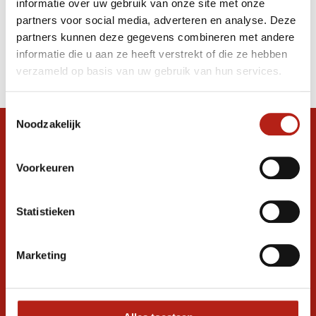
informatie over uw gebruik van onze site met onze
beschermers rood
partners voor social media, adverteren en analyse. Deze
partners kunnen deze gegevens combineren met andere
Producten
informatie die u aan ze heeft verstrekt of die ze hebben
Filter
verzameld op basis van uw gebruik van hun services.
Sorteren op
Toestemmingsselectie
Noodzakelijk
Snel antwoord op je vraag?
Stel je vraag in de chat, en we helpen je
Voorkeuren
graag verder. 24/7
Volg ons
Statistieken
Marketing
Ontvang de nieuwste aanbiedingen en
promoties
Inschrijven voor