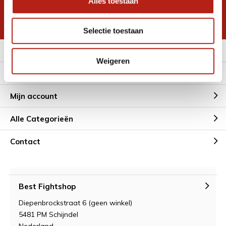
Alles toestaan
korting
* Lees hier de wettelijke beperkingen
Selectie toestaan
Meer informatie
Weigeren
Klantenservice
Mijn account
Alle Categorieën
Contact
Best Fightshop
Diepenbrockstraat 6 (geen winkel)
5481 PM Schijndel