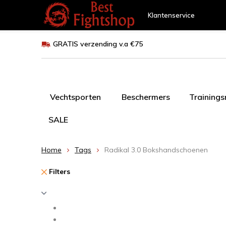
Klantenservice
GRATIS verzending v.a €75
Vechtsporten
Beschermers
Training
SALE
Home
Tags
Radikal 3.0 Bokshandschoenen
Filters