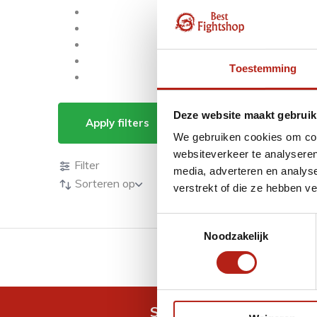
Toestemming
Producten getagd m
Deze website maakt gebruik
Apply filters
We gebruiken cookies om cont
Producten
websiteverkeer te analyseren
Filter
media, adverteren en analys
Sorteren op
verstrekt of die ze hebben v
Toestemmingsselectie
Noodzakelijk
GRATIS verzending v.a 
Snel antwoord op je vra