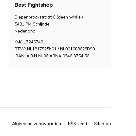
Best Fightshop
Diepenbrockstraat 6 (geen winkel)
5481 PM Schijndel
Nederland
KvK: 17246749
BTW: NL1817525b01 / NL001688628B90
IBAN: A.B.N NL06 ABNA 0546 3754 56
Algemene voorwaarden
RSS-feed
Sitemap