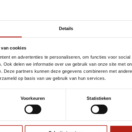
Details
et Radikal 3.0 Bokshandschoenen
 van cookies
ent en advertenties te personaliseren, om functies voor social
. Ook delen we informatie over uw gebruik van onze site met on
e. Deze partners kunnen deze gegevens combineren met andere i
erzameld op basis van uw gebruik van hun services.
Voorkeuren
Statistieken
€75
Eenvoudig ruilen of retour
ag?
Volg ons
Ontvang 