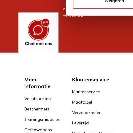
Weigeren
Stel je vraag in de chat, en we help
verder. 24/7
Meer
Klantenservice
informatie
Klantenservice
Vechtsporten
Maattabel
Beschermers
Verzendkosten
Trainingsmiddelen
Levertijd
Oefenwapens