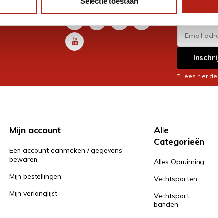
Selectie toestaan
promoti
en je graag
Inschri
* Lees hier de
Mijn account
Alle
Categorieën
Een account aanmaken / gegevens
bewaren
Alles Opruiming
Mijn bestellingen
Vechtsporten
Mijn verlanglijst
Vechtsport
banden