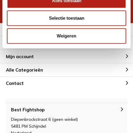
Alles toestaan
korting
* Lees hier de wettelijke beperkingen
Selectie toestaan
Meer informatie
Weigeren
Klantenservice
Mijn account
Alle Categorieën
Contact
Best Fightshop
Diepenbrockstraat 6 (geen winkel)
5481 PM Schijndel