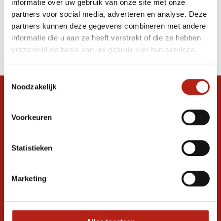
informatie over uw gebruik van onze site met onze
Shorts blauwXXL
partners voor social media, adverteren en analyse. Deze
partners kunnen deze gegevens combineren met andere
Producten
informatie die u aan ze heeft verstrekt of die ze hebben
Filter
verzameld op basis van uw gebruik van hun services.
Sorteren op
Toestemmingsselectie
Noodzakelijk
Snel antwoord op je vraag?
Stel je vraag in de chat, en we helpen je
Voorkeuren
graag verder. 24/7
Volg ons
Statistieken
Marketing
Ontvang de nieuwste aanbiedingen en
promoties
Inschrijven voor