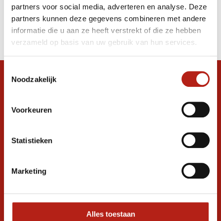
partners voor social media, adverteren en analyse. Deze
Producten
partners kunnen deze gegevens combineren met andere
informatie die u aan ze heeft verstrekt of die ze hebben
Filter
verzameld op basis van uw gebruik van hun services.
Sorteren op
Toestemmingsselectie
Noodzakelijk
Snel antwoord op je vraag?
Stel je vraag in de chat, en we helpen je
graag verder. 24/7
Voorkeuren
Volg ons
Statistieken
Marketing
Ontvang de nieuwste aanbiedingen en
promoties
Inschrijven voor
korting
Alles toestaan