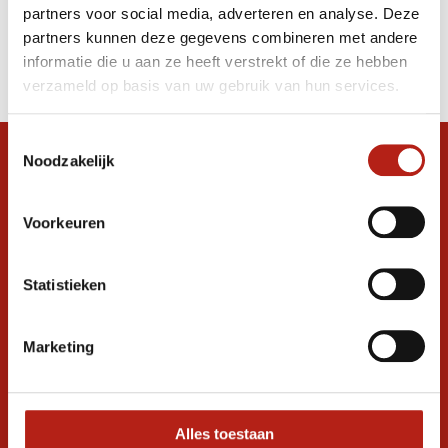
partners voor social media, adverteren en analyse. Deze
Producten
partners kunnen deze gegevens combineren met andere
informatie die u aan ze heeft verstrekt of die ze hebben
Filter
verzameld op basis van uw gebruik van hun services.
Sorteren op
Toestemmingsselectie
Noodzakelijk
Snel antwoord op je vraag?
Stel je vraag in de chat, en we helpen je
graag verder. 24/7
Voorkeuren
Volg ons
Statistieken
Marketing
Ontvang de nieuwste aanbiedingen en
promoties
Inschrijven voor
korting
Alles toestaan