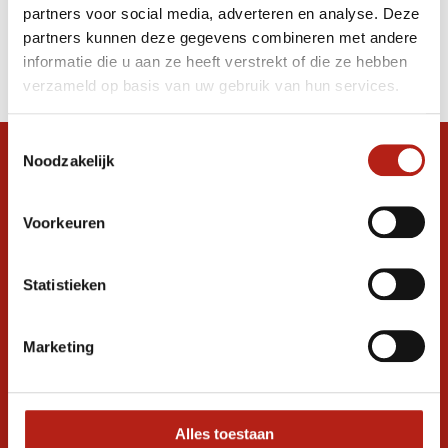
partners voor social media, adverteren en analyse. Deze
Producten
partners kunnen deze gegevens combineren met andere
informatie die u aan ze heeft verstrekt of die ze hebben
Filter
verzameld op basis van uw gebruik van hun services.
Sorteren op
Toestemmingsselectie
Noodzakelijk
Snel antwoord op je vraag?
Stel je vraag in de chat, en we helpen je
graag verder. 24/7
Voorkeuren
Volg ons
Statistieken
Marketing
Ontvang de nieuwste aanbiedingen en
promoties
Inschrijven voor
korting
Alles toestaan