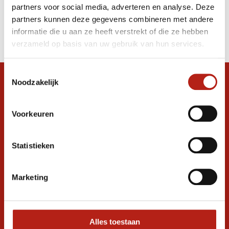
partners voor social media, adverteren en analyse. Deze
Producten
partners kunnen deze gegevens combineren met andere
informatie die u aan ze heeft verstrekt of die ze hebben
Filter
verzameld op basis van uw gebruik van hun services.
Sorteren op
Toestemmingsselectie
Noodzakelijk
Snel antwoord op je vraag?
Stel je vraag in de chat, en we helpen je
graag verder. 24/7
Voorkeuren
Volg ons
Statistieken
Marketing
Ontvang de nieuwste aanbiedingen en
promoties
Inschrijven voor
korting
Alles toestaan