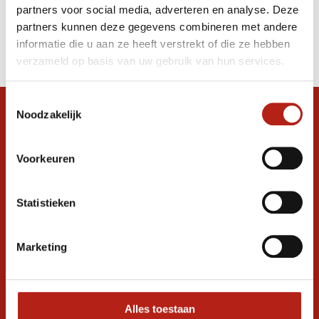
partners voor social media, adverteren en analyse. Deze
Producten
partners kunnen deze gegevens combineren met andere
informatie die u aan ze heeft verstrekt of die ze hebben
Filter
verzameld op basis van uw gebruik van hun services.
Sorteren op
Toestemmingsselectie
Noodzakelijk
Snel antwoord op je vraag?
Stel je vraag in de chat, en we helpen je
graag verder. 24/7
Voorkeuren
Volg ons
Statistieken
Marketing
Ontvang de nieuwste aanbiedingen en
promoties
Inschrijven voor
korting
Alles toestaan