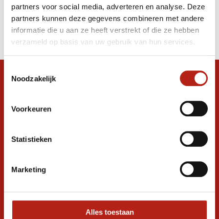
partners voor social media, adverteren en analyse. Deze
Producten
partners kunnen deze gegevens combineren met andere
informatie die u aan ze heeft verstrekt of die ze hebben
Filter
verzameld op basis van uw gebruik van hun services.
Sorteren op
Toestemmingsselectie
Noodzakelijk
Snel antwoord op je vraag?
Stel je vraag in de chat, en we helpen je
graag verder. 24/7
Voorkeuren
Volg ons
Statistieken
Marketing
Ontvang de nieuwste aanbiedingen en
promoties
Inschrijven voor
korting
Alles toestaan