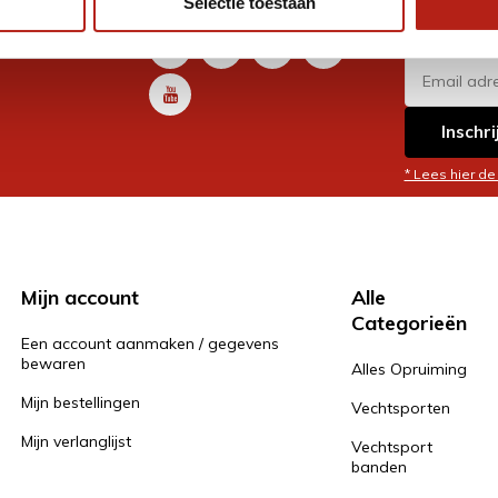
Selectie toestaan
promoti
en je graag
Inschri
* Lees hier de
Mijn account
Alle
Categorieën
Een account aanmaken / gegevens
bewaren
Alles Opruiming
Mijn bestellingen
Vechtsporten
Mijn verlanglijst
Vechtsport
banden