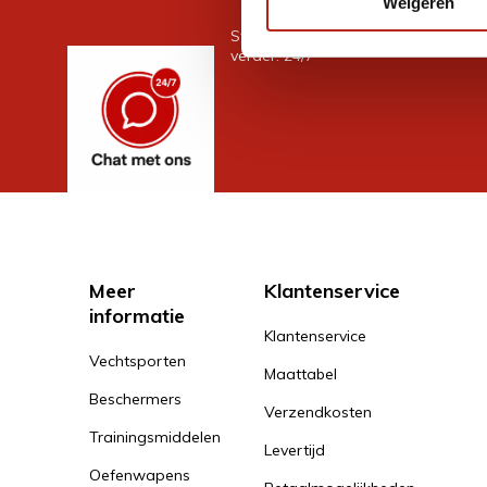
Weigeren
Stel je vraag in de chat, en we help
verder. 24/7
Meer
Klantenservice
informatie
Klantenservice
Vechtsporten
Maattabel
Beschermers
Verzendkosten
Trainingsmiddelen
Levertijd
Oefenwapens