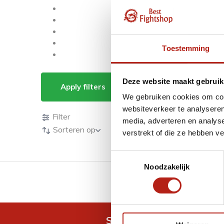
Toestemming
Producten getagd m
Deze website maakt gebruik
Apply filters
We gebruiken cookies om cont
Producten
websiteverkeer te analyseren
Filter
media, adverteren en analys
Sorteren op
verstrekt of die ze hebben v
Toestemmingsselectie
Noodzakelijk
GRATIS verzending v.a 
Snel antwoord op je vra