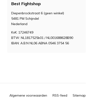
Best Fightshop
Diepenbrockstraat 6 (geen winkel)
5481 PM Schijndel
Nederland
KvK: 17246749
BTW: NL1817525b01 / NL001688628B90
IBAN: A.B.N NL06 ABNA 0546 3754 56
Algemene voorwaarden
RSS-feed
Sitemap