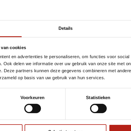
Details
et escrima
 van cookies
ent en advertenties te personaliseren, om functies voor social
. Ook delen we informatie over uw gebruik van onze site met on
e. Deze partners kunnen deze gegevens combineren met andere i
erzameld op basis van uw gebruik van hun services.
Voorkeuren
Statistieken
€75
Eenvoudig ruilen of retour
ag?
Volg ons
Ontvang 