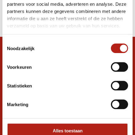
partners voor social media, adverteren en analyse. Deze
Producten
partners kunnen deze gegevens combineren met andere
informatie die u aan ze heeft verstrekt of die ze hebben
Filter
verzameld op basis van uw gebruik van hun services.
Sorteren op
Toestemmingsselectie
Noodzakelijk
Snel antwoord op je vraag?
Stel je vraag in de chat, en we helpen je
graag verder. 24/7
Voorkeuren
Volg ons
Statistieken
Marketing
Ontvang de nieuwste aanbiedingen en
promoties
Inschrijven voor
korting
Alles toestaan