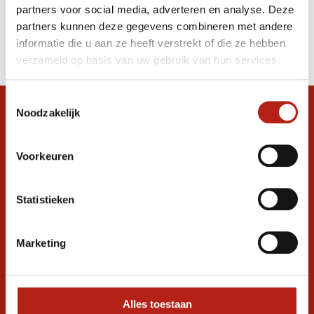
partners voor social media, adverteren en analyse. Deze
Producten
partners kunnen deze gegevens combineren met andere
informatie die u aan ze heeft verstrekt of die ze hebben
Filter
verzameld op basis van uw gebruik van hun services.
Sorteren op
Toestemmingsselectie
Noodzakelijk
Snel antwoord op je vraag?
Stel je vraag in de chat, en we helpen je
graag verder. 24/7
Voorkeuren
Volg ons
Statistieken
Marketing
Ontvang de nieuwste aanbiedingen en
promoties
Inschrijven voor
korting
Alles toestaan