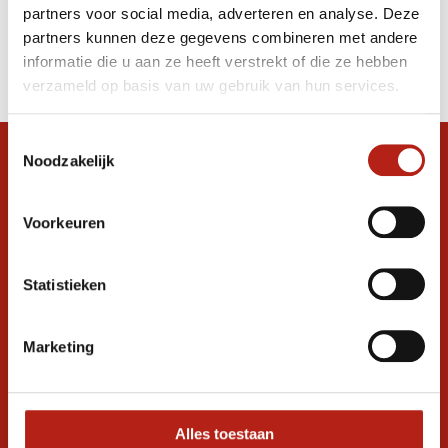
partners voor social media, adverteren en analyse. Deze
Producten
partners kunnen deze gegevens combineren met andere
informatie die u aan ze heeft verstrekt of die ze hebben
Filter
verzameld op basis van uw gebruik van hun services.
Sorteren op
Toestemmingsselectie
Noodzakelijk
Snel antwoord op je vraag?
Stel je vraag in de chat, en we helpen je
graag verder. 24/7
Voorkeuren
Volg ons
Statistieken
Marketing
Ontvang de nieuwste aanbiedingen en
promoties
Inschrijven voor
korting
Alles toestaan