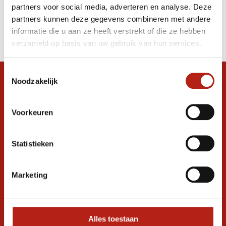
partners voor social media, adverteren en analyse. Deze
Producten
partners kunnen deze gegevens combineren met andere
informatie die u aan ze heeft verstrekt of die ze hebben
Filter
verzameld op basis van uw gebruik van hun services.
Sorteren op
Toestemmingsselectie
Noodzakelijk
Snel antwoord op je vraag?
Stel je vraag in de chat, en we helpen je
graag verder. 24/7
Voorkeuren
Volg ons
Statistieken
Marketing
Ontvang de nieuwste aanbiedingen en
promoties
Inschrijven voor
korting
Alles toestaan