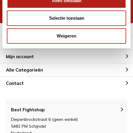
Alles toestaan
korting
* Lees hier de wettelijke beperkingen
Selectie toestaan
Meer informatie
Weigeren
Klantenservice
Mijn account
Alle Categorieën
Contact
Best Fightshop
Diepenbrockstraat 6 (geen winkel)
5481 PM Schijndel