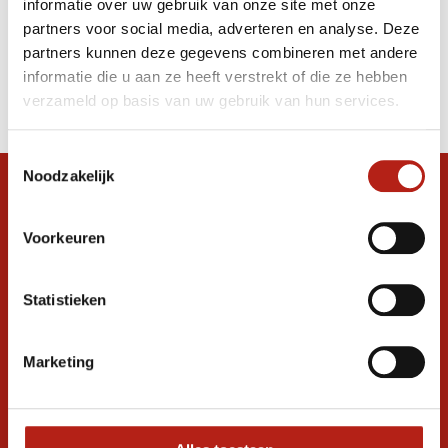
informatie over uw gebruik van onze site met onze
Legend EcoFIT Wit
partners voor social media, adverteren en analyse. Deze
partners kunnen deze gegevens combineren met andere
Producten
informatie die u aan ze heeft verstrekt of die ze hebben
Filter
verzameld op basis van uw gebruik van hun services.
Sorteren op
Toestemmingsselectie
Noodzakelijk
Snel antwoord op je vraag?
Stel je vraag in de chat, en we helpen je
Voorkeuren
graag verder. 24/7
Volg ons
Statistieken
Marketing
Ontvang de nieuwste aanbiedingen en
promoties
Inschrijven voor