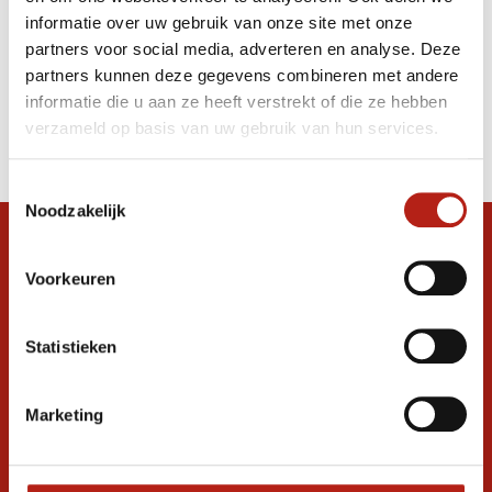
Starpro secure-fit training glove |rood-
informatie over uw gebruik van onze site met onze
zwart
partners voor social media, adverteren en analyse. Deze
partners kunnen deze gegevens combineren met andere
informatie die u aan ze heeft verstrekt of die ze hebben
Producten
verzameld op basis van uw gebruik van hun services.
Filter
Sorteren op
Toestemmingsselectie
Noodzakelijk
Snel antwoord op je vraag?
Voorkeuren
Stel je vraag in de chat, en we helpen je
graag verder. 24/7
Statistieken
Volg ons
Marketing
Ontvang de nieuwste aanbiedingen en
promoties