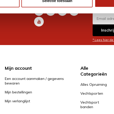
Selectie toestaan
promoti
en je graag
Inschri
* Lees hier de
Mijn account
Alle
Categorieën
Een account aanmaken / gegevens
bewaren
Alles Opruiming
Mijn bestellingen
Vechtsporten
Mijn verlanglijst
Vechtsport
banden