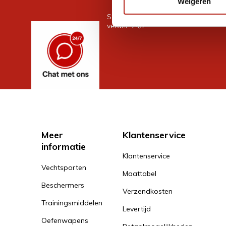
Weigeren
Stel je vraag in de chat, en we help
verder. 24/7
Meer
Klantenservice
informatie
Klantenservice
Vechtsporten
Maattabel
Beschermers
Verzendkosten
Trainingsmiddelen
Levertijd
Oefenwapens