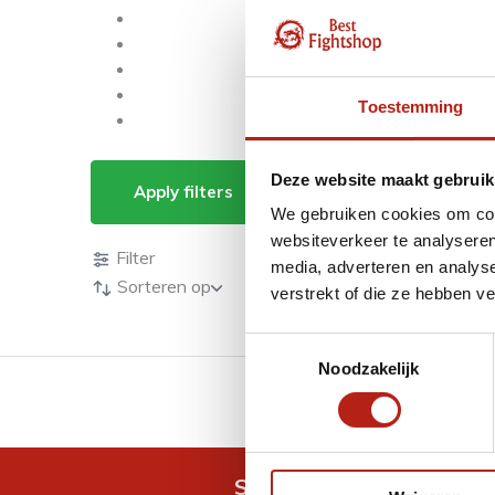
Toestemming
Producten getagd m
Deze website maakt gebruik
Apply filters
We gebruiken cookies om cont
Producten
websiteverkeer te analyseren
Filter
media, adverteren en analys
Sorteren op
verstrekt of die ze hebben v
Toestemmingsselectie
Noodzakelijk
GRATIS verzending v.a 
Snel antwoord op je vra