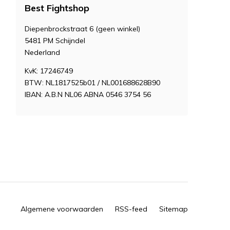
Best Fightshop
Diepenbrockstraat 6 (geen winkel)
5481 PM Schijndel
Nederland
KvK: 17246749
BTW: NL1817525b01 / NL001688628B90
IBAN: A.B.N NL06 ABNA 0546 3754 56
Algemene voorwaarden
RSS-feed
Sitemap