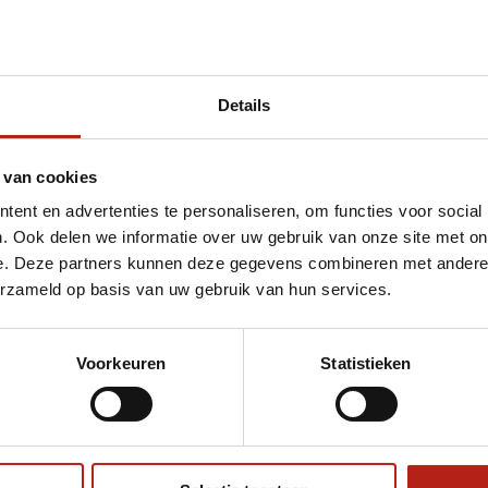
Details
et boks
 van cookies
ent en advertenties te personaliseren, om functies voor social
. Ook delen we informatie over uw gebruik van onze site met on
e. Deze partners kunnen deze gegevens combineren met andere i
erzameld op basis van uw gebruik van hun services.
Voorkeuren
Statistieken
€75
Eenvoudig ruilen of retour
ag?
Volg ons
Ontvang 