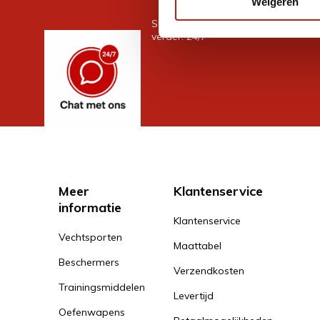
Weigeren
Stel je vraag in de chat, en we help
verder. 24/7
Meer
Klantenservice
informatie
Klantenservice
Vechtsporten
Maattabel
Beschermers
Verzendkosten
Trainingsmiddelen
Levertijd
Oefenwapens