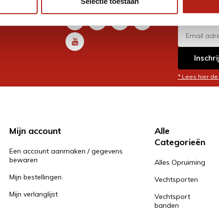
Selectie toestaan
promoti
en je graag
Inschri
* Lees hier de
Mijn account
Alle
Categorieën
Een account aanmaken / gegevens
bewaren
Alles Opruiming
Mijn bestellingen
Vechtsporten
Mijn verlanglijst
Vechtsport
banden