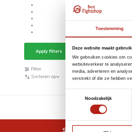
Toestemming
Producten getagd m
Deze website maakt gebruik
Apply filters
We gebruiken cookies om cont
Producten
websiteverkeer te analyseren
Filter
media, adverteren en analys
Sorteren op
verstrekt of die ze hebben v
Toestemmingsselectie
Noodzakelijk
GRATIS verzending v.a 
Snel antwoord op je vra