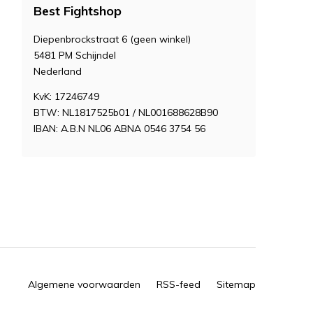
Best Fightshop
Diepenbrockstraat 6 (geen winkel)
5481 PM Schijndel
Nederland
KvK: 17246749
BTW: NL1817525b01 / NL001688628B90
IBAN: A.B.N NL06 ABNA 0546 3754 56
Algemene voorwaarden
RSS-feed
Sitemap