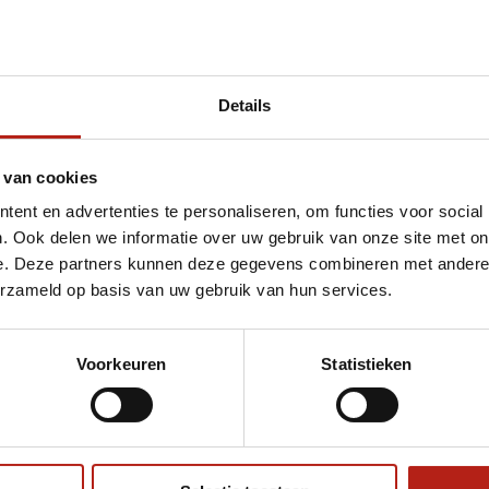
Details
et Bokken oefenzwaard zwart
 van cookies
ent en advertenties te personaliseren, om functies voor social
. Ook delen we informatie over uw gebruik van onze site met on
e. Deze partners kunnen deze gegevens combineren met andere i
erzameld op basis van uw gebruik van hun services.
Voorkeuren
Statistieken
€75
Eenvoudig ruilen of retour
ag?
Volg ons
Ontvang 