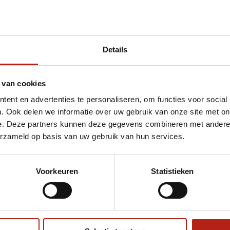
Details
t Boken of oefenzwaard Junior Nihon | rood 
 van cookies
ent en advertenties te personaliseren, om functies voor social
. Ook delen we informatie over uw gebruik van onze site met on
e. Deze partners kunnen deze gegevens combineren met andere i
erzameld op basis van uw gebruik van hun services.
Voorkeuren
Statistieken
€75
Eenvoudig ruilen of retour
ag?
Volg ons
Ontvang 