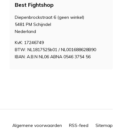
Best Fightshop
Diepenbrockstraat 6 (geen winkel)
5481 PM Schijndel
Nederland
KvK: 17246749
BTW: NL1817525b01 / NL001688628B90
IBAN: A.B.N NL06 ABNA 0546 3754 56
Algemene voorwaarden
RSS-feed
Sitemap