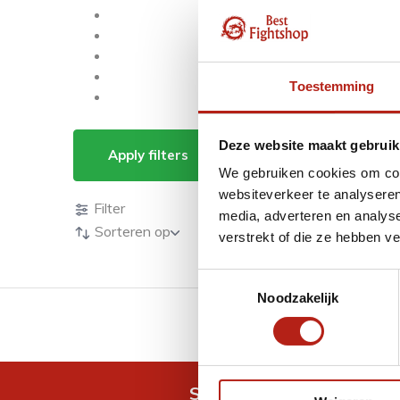
Toestemming
Producten getagd me
Deze website maakt gebruik
Apply filters
We gebruiken cookies om cont
Producten
websiteverkeer te analyseren
Filter
media, adverteren en analys
Sorteren op
verstrekt of die ze hebben v
Toestemmingsselectie
Noodzakelijk
GRATIS verzending v.a 
Snel antwoord op je vra