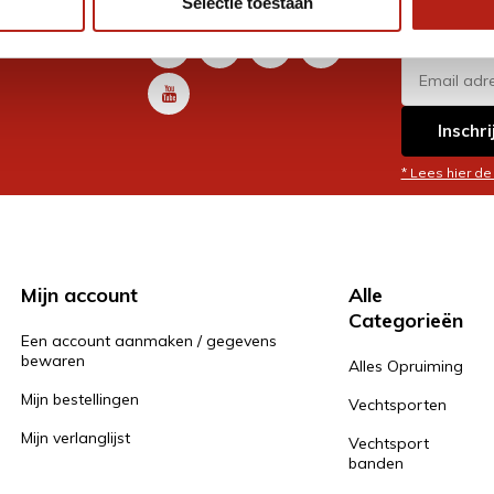
Selectie toestaan
promoti
en je graag
Inschri
* Lees hier de
Mijn account
Alle
Categorieën
Een account aanmaken / gegevens
bewaren
Alles Opruiming
Mijn bestellingen
Vechtsporten
Mijn verlanglijst
Vechtsport
banden