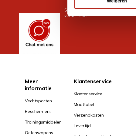
Weigeren
Stel je vraag in de chat, en we help
verder. 24/7
Meer
Klantenservice
informatie
Klantenservice
Vechtsporten
Maattabel
Beschermers
Verzendkosten
Trainingsmiddelen
Levertijd
Oefenwapens