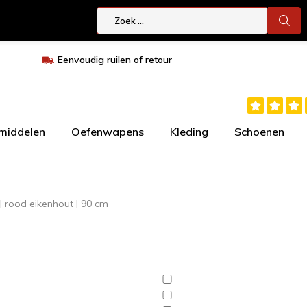
Eenvoudig ruilen of retour
smiddelen
Oefenwapens
Kleding
Schoenen
 rood eikenhout | 90 cm