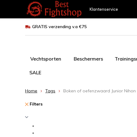
Klantenservice
GRATIS verzending v.a €75
Vechtsporten
Beschermers
Training
SALE
Home
Tags
Boken of oefenzwaard Junior Nihon |
Filters