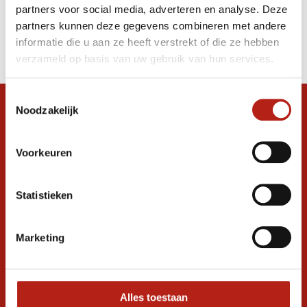
partners voor social media, adverteren en analyse. Deze
Producten
partners kunnen deze gegevens combineren met andere
informatie die u aan ze heeft verstrekt of die ze hebben
Filter
verzameld op basis van uw gebruik van hun services.
Sorteren op
Toestemmingsselectie
Noodzakelijk
Snel antwoord op je vraag?
Stel je vraag in de chat, en we helpen je
graag verder. 24/7
Voorkeuren
Volg ons
Statistieken
Marketing
Ontvang de nieuwste aanbiedingen en
promoties
Inschrijven voor
korting
Alles toestaan