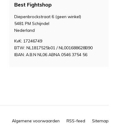
Best Fightshop
Diepenbrockstraat 6 (geen winkel)
5481 PM Schijndel
Nederland
KvK: 17246749
BTW: NL1817525b01 / NL001688628B90
IBAN: A.B.N NL06 ABNA 0546 3754 56
Algemene voorwaarden
RSS-feed
Sitemap