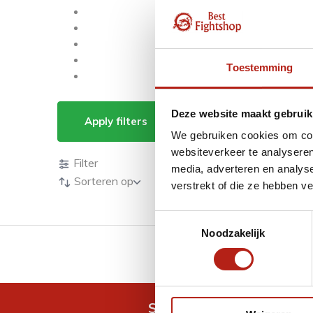
Toestemming
Producten getagd m
Deze website maakt gebruik
Apply filters
We gebruiken cookies om cont
Producten
websiteverkeer te analyseren
Filter
media, adverteren en analys
Sorteren op
verstrekt of die ze hebben v
Toestemmingsselectie
Noodzakelijk
GRATIS verzending v.a 
Snel antwoord op je vra