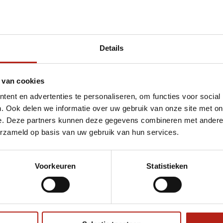
Details
et Bobble Cap
 van cookies
ent en advertenties te personaliseren, om functies voor social
. Ook delen we informatie over uw gebruik van onze site met on
e. Deze partners kunnen deze gegevens combineren met andere i
erzameld op basis van uw gebruik van hun services.
Voorkeuren
Statistieken
€75
Eenvoudig ruilen of retour
ag?
Volg ons
Ontvang 