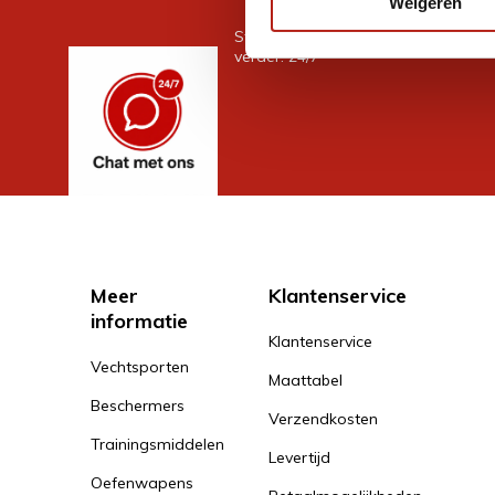
Weigeren
Stel je vraag in de chat, en we help
verder. 24/7
Meer
Klantenservice
informatie
Klantenservice
Vechtsporten
Maattabel
Beschermers
Verzendkosten
Trainingsmiddelen
Levertijd
Oefenwapens