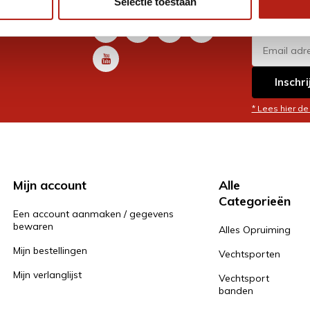
Selectie toestaan
promoti
en je graag
Inschri
* Lees hier de
Mijn account
Alle
Categorieën
Een account aanmaken / gegevens
bewaren
Alles Opruiming
Mijn bestellingen
Vechtsporten
Mijn verlanglijst
Vechtsport
banden