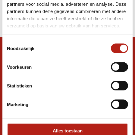
partners voor social media, adverteren en analyse. Deze
Producten
partners kunnen deze gegevens combineren met andere
informatie die u aan ze heeft verstrekt of die ze hebben
Filter
verzameld op basis van uw gebruik van hun services.
Sorteren op
Toestemmingsselectie
Noodzakelijk
Snel antwoord op je vraag?
Stel je vraag in de chat, en we helpen je
graag verder. 24/7
Voorkeuren
Volg ons
Statistieken
Marketing
Ontvang de nieuwste aanbiedingen en
promoties
Inschrijven voor
korting
Alles toestaan