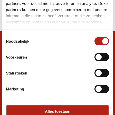
partners voor social media, adverteren en analyse. Deze
Producten
partners kunnen deze gegevens combineren met andere
informatie die u aan ze heeft verstrekt of die ze hebben
Filter
verzameld op basis van uw gebruik van hun services.
Sorteren op
Toestemmingsselectie
Noodzakelijk
Snel antwoord op je vraag?
Stel je vraag in de chat, en we helpen je
graag verder. 24/7
Voorkeuren
Volg ons
Statistieken
Marketing
Ontvang de nieuwste aanbiedingen en
promoties
Inschrijven voor
korting
Alles toestaan