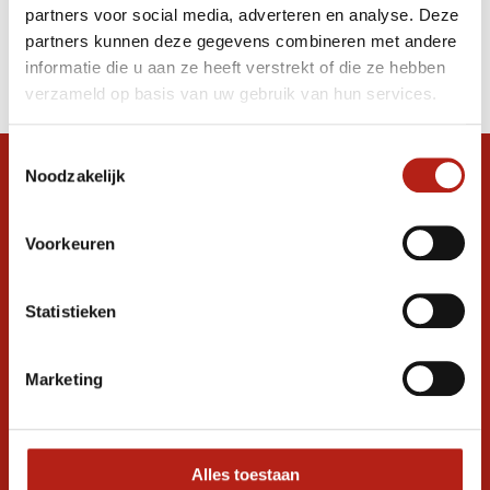
partners voor social media, adverteren en analyse. Deze
Producten
partners kunnen deze gegevens combineren met andere
informatie die u aan ze heeft verstrekt of die ze hebben
Filter
verzameld op basis van uw gebruik van hun services.
Sorteren op
Toestemmingsselectie
Noodzakelijk
Snel antwoord op je vraag?
Stel je vraag in de chat, en we helpen je
graag verder. 24/7
Voorkeuren
Volg ons
Statistieken
Marketing
Ontvang de nieuwste aanbiedingen en
promoties
Inschrijven voor
korting
Alles toestaan