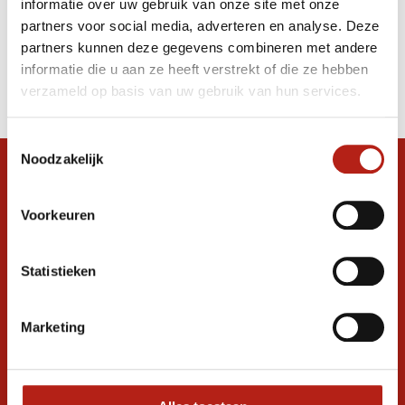
informatie over uw gebruik van onze site met onze
ketting
partners voor social media, adverteren en analyse. Deze
partners kunnen deze gegevens combineren met andere
Producten
informatie die u aan ze heeft verstrekt of die ze hebben
Filter
verzameld op basis van uw gebruik van hun services.
Sorteren op
Toestemmingsselectie
Noodzakelijk
Snel antwoord op je vraag?
Stel je vraag in de chat, en we helpen je
Voorkeuren
graag verder. 24/7
Volg ons
Statistieken
Marketing
Ontvang de nieuwste aanbiedingen en
promoties
Inschrijven voor