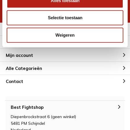
Alles toestaan
korting
* Lees hier de wettelijke beperkingen
Selectie toestaan
Meer informatie
Weigeren
Klantenservice
Mijn account
Alle Categorieën
Contact
Best Fightshop
Diepenbrockstraat 6 (geen winkel)
5481 PM Schijndel