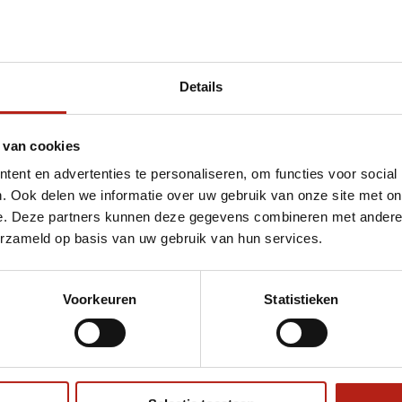
Details
et blauwe bokshoofdbeschermer
 van cookies
ent en advertenties te personaliseren, om functies voor social
. Ook delen we informatie over uw gebruik van onze site met on
e. Deze partners kunnen deze gegevens combineren met andere i
erzameld op basis van uw gebruik van hun services.
Voorkeuren
Statistieken
€75
Eenvoudig ruilen of retour
ag?
Volg ons
Ontvang 