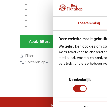
Toestemming
Producten getagd m
Deze website maakt gebruik
Apply filters
We gebruiken cookies om cont
Producten
websiteverkeer te analyseren
Filter
media, adverteren en analys
Sorteren op
verstrekt of die ze hebben v
Toestemmingsselectie
Noodzakelijk
GRATIS verzending v.a 
Snel antwoord op je vra