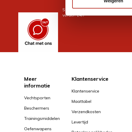
Weigeren
Stel je vraag in de chat, en we help
verder. 24/7
Meer
Klantenservice
informatie
Klantenservice
Vechtsporten
Maattabel
Beschermers
Verzendkosten
Trainingsmiddelen
Levertijd
Oefenwapens