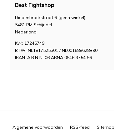
Best Fightshop
Diepenbrockstraat 6 (geen winkel)
5481 PM Schijndel
Nederland
KvK: 17246749
BTW: NL1817525b01 / NL001688628B90
IBAN: A.B.N NL06 ABNA 0546 3754 56
Algemene voorwaarden
RSS-feed
Sitemap