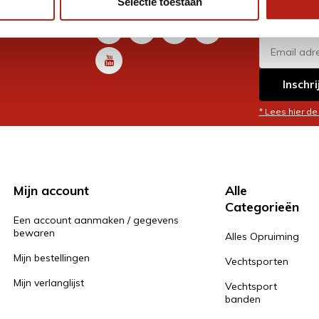
Selectie toestaan
promoti
en je graag
Inschri
* Lees hier de
Mijn account
Alle
Categorieën
Een account aanmaken / gegevens
bewaren
Alles Opruiming
Mijn bestellingen
Vechtsporten
Mijn verlanglijst
Vechtsport
banden