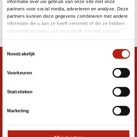
informatie over uw gebruik van onze site met onze
Karate pak
partners voor social media, adverteren en analyse. Deze
partners kunnen deze gegevens combineren met andere
Producten
informatie die u aan ze heeft verstrekt of die ze hebben
Filter
verzameld op basis van uw gebruik van hun services.
Sorteren op
Toestemmingsselectie
Noodzakelijk
Snel antwoord op je vraag?
Stel je vraag in de chat, en we helpen je
Voorkeuren
graag verder. 24/7
Volg ons
Statistieken
Marketing
Ontvang de nieuwste aanbiedingen en
promoties
Inschrijven voor