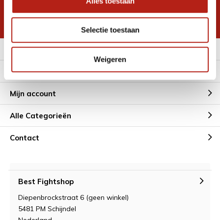
Alles toestaan
korting
* Lees hier de wettelijke beperkingen
Selectie toestaan
Meer informatie
Weigeren
Klantenservice
Mijn account
Alle Categorieën
Contact
Best Fightshop
Diepenbrockstraat 6 (geen winkel)
5481 PM Schijndel