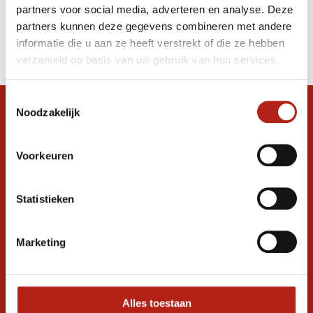
partners voor social media, adverteren en analyse. Deze
Producten
partners kunnen deze gegevens combineren met andere
informatie die u aan ze heeft verstrekt of die ze hebben
Filter
verzameld op basis van uw gebruik van hun services.
Sorteren op
Toestemmingsselectie
Noodzakelijk
Snel antwoord op je vraag?
Stel je vraag in de chat, en we helpen je
graag verder. 24/7
Voorkeuren
Volg ons
Statistieken
Marketing
Ontvang de nieuwste aanbiedingen en
promoties
Inschrijven voor
korting
Alles toestaan