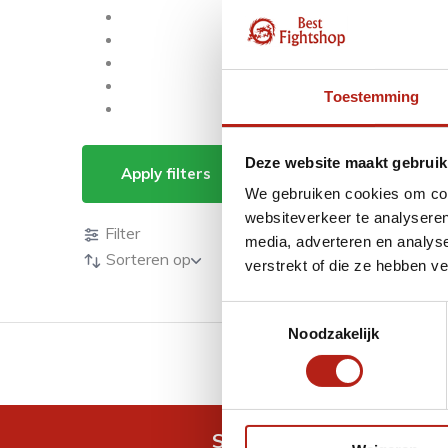
Toestemming
Producten getagd m
Deze website maakt gebruik
Apply filters
We gebruiken cookies om cont
Producten
websiteverkeer te analyseren
Filter
media, adverteren en analys
Sorteren op
verstrekt of die ze hebben v
Toestemmingsselectie
Noodzakelijk
GRATIS verzending v.a 
Snel antwoord op je vra