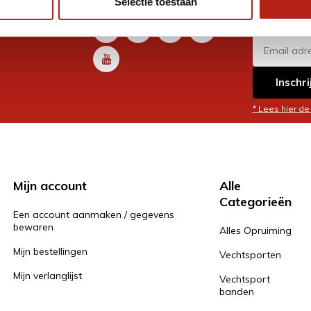
Selectie toestaan
promoti
en je graag
Inschri
* Lees hier de
Mijn account
Alle
Categorieën
Een account aanmaken / gegevens
bewaren
Alles Opruiming
Mijn bestellingen
Vechtsporten
Mijn verlanglijst
Vechtsport
banden