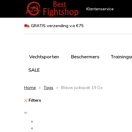
Klantenservice
GRATIS verzending v.a €75
Vechtsporten
Beschermers
Training
SALE
Home
Tags
Blauw judopak 19 Oz
Filters