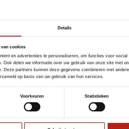
Details
et Blauw judopak 19 Oz
 van cookies
ent en advertenties te personaliseren, om functies voor social
. Ook delen we informatie over uw gebruik van onze site met on
e. Deze partners kunnen deze gegevens combineren met andere i
erzameld op basis van uw gebruik van hun services.
Voorkeuren
Statistieken
€75
Eenvoudig ruilen of retour
ag?
Volg ons
Ontvang 