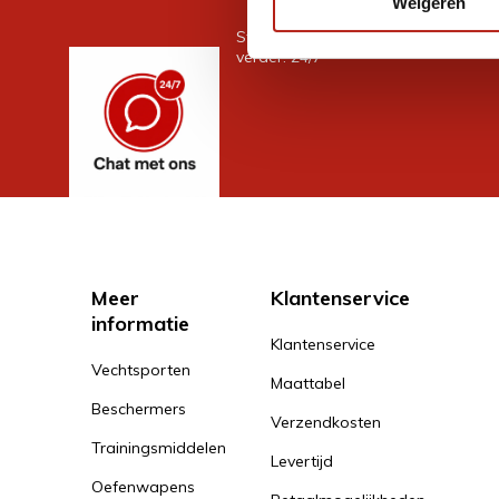
Weigeren
Stel je vraag in de chat, en we help
verder. 24/7
Meer
Klantenservice
informatie
Klantenservice
Vechtsporten
Maattabel
Beschermers
Verzendkosten
Trainingsmiddelen
Levertijd
Oefenwapens