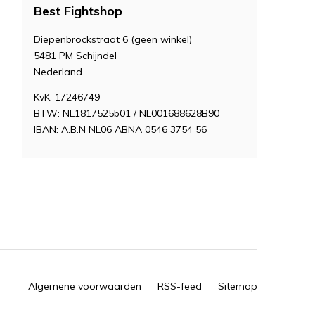
Best Fightshop
Diepenbrockstraat 6 (geen winkel)
5481 PM Schijndel
Nederland
KvK: 17246749
BTW: NL1817525b01 / NL001688628B90
IBAN: A.B.N NL06 ABNA 0546 3754 56
Algemene voorwaarden
RSS-feed
Sitemap