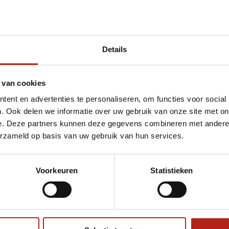
Details
t bjj t-shirt
 van cookies
ent en advertenties te personaliseren, om functies voor social
. Ook delen we informatie over uw gebruik van onze site met on
e. Deze partners kunnen deze gegevens combineren met andere i
erzameld op basis van uw gebruik van hun services.
Voorkeuren
Statistieken
€75
Eenvoudig ruilen of retour
ag?
Volg ons
Ontvang 