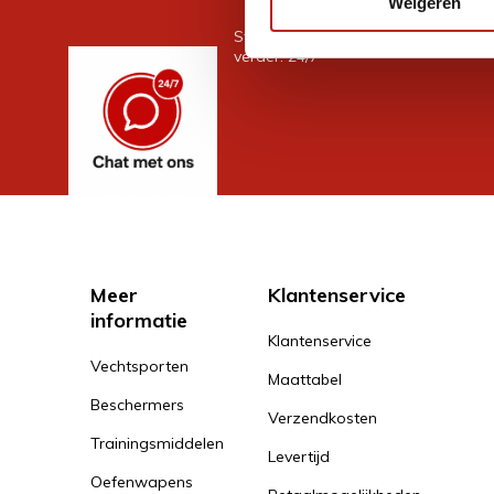
Weigeren
Stel je vraag in de chat, en we help
verder. 24/7
Meer
Klantenservice
informatie
Klantenservice
Vechtsporten
Maattabel
Beschermers
Verzendkosten
Trainingsmiddelen
Levertijd
Oefenwapens