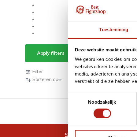
Toestemming
Producten getagd me
Deze website maakt gebruik
Apply filters
We gebruiken cookies om cont
Producten
websiteverkeer te analyseren
Filter
media, adverteren en analys
Sorteren op
verstrekt of die ze hebben v
Toestemmingsselectie
Noodzakelijk
GRATIS verzending v.a 
Snel antwoord op je vra