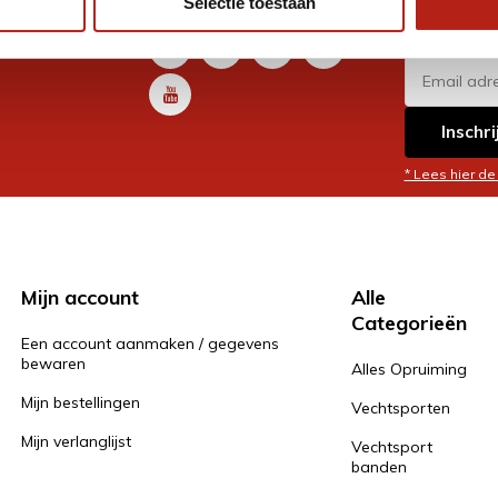
Selectie toestaan
promoti
en je graag
Inschri
* Lees hier de
Mijn account
Alle
Categorieën
Een account aanmaken / gegevens
bewaren
Alles Opruiming
Mijn bestellingen
Vechtsporten
Mijn verlanglijst
Vechtsport
banden