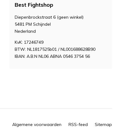
Best Fightshop
Diepenbrockstraat 6 (geen winkel)
5481 PM Schijndel
Nederland
KvK: 17246749
BTW: NL1817525b01 / NL001688628B90
IBAN: A.B.N NL06 ABNA 0546 3754 56
Algemene voorwaarden
RSS-feed
Sitemap