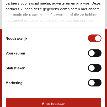
partners voor social media, adverteren en analyse. Deze
Producten
partners kunnen deze gegevens combineren met andere
informatie die u aan ze heeft verstrekt of die ze hebben
Filter
verzameld op basis van uw gebruik van hun services.
Sorteren op
Toestemmingsselectie
Noodzakelijk
Snel antwoord op je vraag?
Stel je vraag in de chat, en we helpen je
graag verder. 24/7
Voorkeuren
Volg ons
Statistieken
Marketing
Ontvang de nieuwste aanbiedingen en
promoties
Inschrijven voor
korting
Alles toestaan